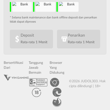
* Selama bank maintenance dan bank offline deposit dan penarikan
tidak dapat diproses
Deposit
Penarikan
Rata-rata 1 Menit
Rata-rata 1 Menit
Bersertifikasi
Tanggung
Browser
Dari
Jawab
Yang
Bermain
Didukung
©2026 JUDOL303. Hak
cipta dilindungi | 18+