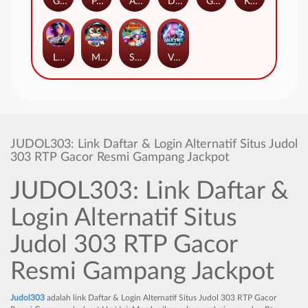
Guan Yu
PANDA BLESSING
A.I
Dragon Festive
Guardian of Gold
Kaiju Battle
Lumina Drift
Magica Owl
Sushi Avenger
Valkyrie Profile
JUDOL303: Link Daftar & Login Alternatif Situs Judol
303 RTP Gacor Resmi Gampang Jackpot
JUDOL303: Link Daftar &
Login Alternatif Situs
Judol 303 RTP Gacor
Resmi Gampang Jackpot
Judol303
adalah link Daftar & Login Alternatif Situs Judol 303 RTP Gacor