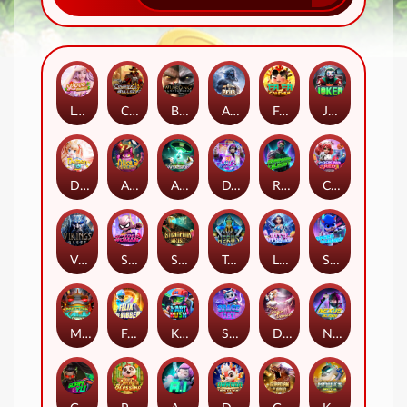
Love Paradise
Cowboy Bullseye
Black WuKong
AI OF ZEUS
Fa Fa Caishen
Joker
Demon Fox
Alice Dream
Alien Invasion
DJ Maxx
Robinhood Quest
Cooking Red
Viking Quest
Spider Woman
Steampunk Heist
Temple of Horus
Little Mermaid
Speed Runner
Mecha Kaiju
Felix The Robber
Kart Rush
Space Cat
Dance Dance Dance
Nexus Blade