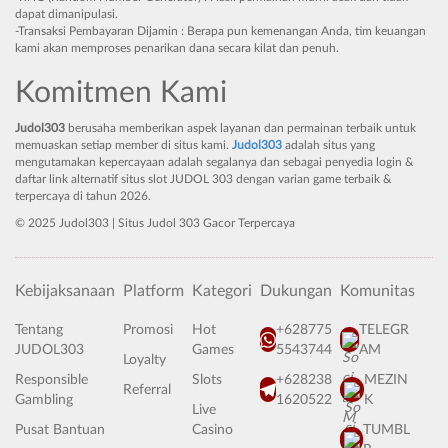
dapat dimanipulasi.
-Transaksi Pembayaran Dijamin : Berapa pun kemenangan Anda, tim keuangan
kami akan memproses penarikan dana secara kilat dan penuh.
Komitmen Kami
Judol303
berusaha memberikan aspek layanan dan permainan terbaik untuk
memuaskan setiap member di situs kami.
Judol303
adalah situs yang
mengutamakan kepercayaan adalah segalanya dan sebagai penyedia login &
daftar link alternatif situs slot JUDOL 303 dengan varian game terbaik &
terpercaya di tahun 2026.
© 2025 Judol303 | Situs Judol 303 Gacor Terpercaya
Kebijaksanaan
Platform
Kategori
Dukungan
Komunitas
Tentang
Promosi
Hot
+628775
TELEGR
JUDOL303
Games
5543744
AM
Loyalty
Responsible
Slots
+628238
MEZIN
Referral
Gambling
1620522
K
Live
Pusat Bantuan
Casino
TUMBL