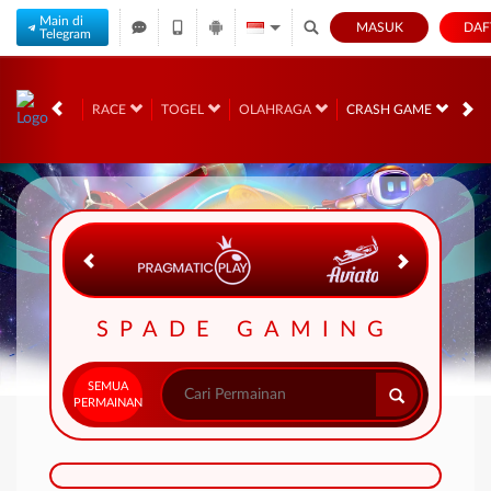
Main di
MASUK
DAF
Telegram
VE CASINO
RACE
TOGEL
OLAHRAGA
CRASH GAME
AR
SPADE GAMING
SEMUA
PERMAINAN