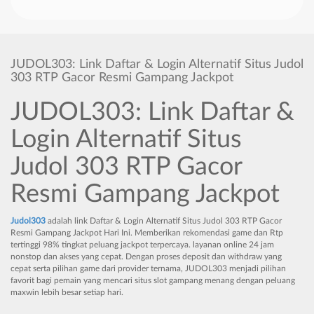
JUDOL303: Link Daftar & Login Alternatif Situs Judol
303 RTP Gacor Resmi Gampang Jackpot
JUDOL303: Link Daftar &
Login Alternatif Situs
Judol 303 RTP Gacor
Resmi Gampang Jackpot
Judol303
adalah link Daftar & Login Alternatif Situs Judol 303 RTP Gacor
Resmi Gampang Jackpot Hari Ini. Memberikan rekomendasi game dan Rtp
tertinggi 98% tingkat peluang jackpot terpercaya. layanan online 24 jam
nonstop dan akses yang cepat. Dengan proses deposit dan withdraw yang
cepat serta pilihan game dari provider ternama, JUDOL303 menjadi pilihan
favorit bagi pemain yang mencari situs slot gampang menang dengan peluang
maxwin lebih besar setiap hari.