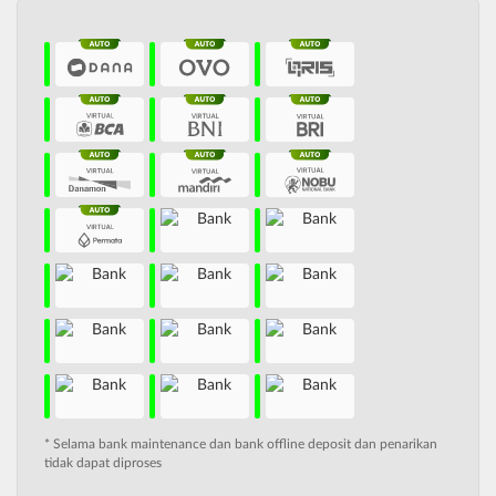
* Selama bank maintenance dan bank offline deposit dan penarikan
tidak dapat diproses