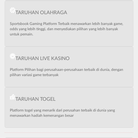
TARUHAN OLAHRAGA
Sportsbook Gaming Platform Terbaik menawarkan lebih banyak game,
odds yang lebih tinggi, dan menyediakan pilihan yang lebih banyak
untuk pemain.
TARUHAN LIVE KASINO
Platform Pilihan bagi perusahaan-perusahaan terbaik di dunia, dengan
pilihan variasi game terbanyak
TARUHAN TOGEL
Platform togel yang menarik dari perusahan terbaik di dunia yang
menawarkan hadiah kemenangan besar