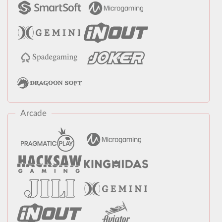
Arcade