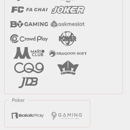
Poker