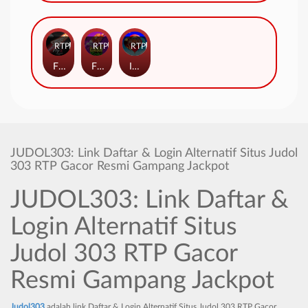
RTP
95%
RTP
79%
RTP
85%
FlyX
FlyX Cash Turbo
Incredible Balloon Machine
JUDOL303: Link Daftar & Login Alternatif Situs Judol
303 RTP Gacor Resmi Gampang Jackpot
JUDOL303: Link Daftar &
Login Alternatif Situs
Judol 303 RTP Gacor
Resmi Gampang Jackpot
Judol303
adalah link Daftar & Login Alternatif Situs Judol 303 RTP Gacor