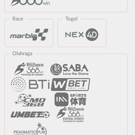
Race
Togel
Olahraga