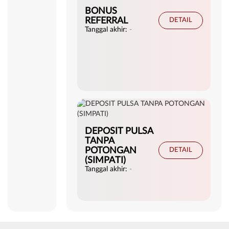
BONUS
REFERRAL
DETAIL
Tanggal akhir:
-
DEPOSIT PULSA
TANPA
POTONGAN
DETAIL
(SIMPATI)
Tanggal akhir:
-