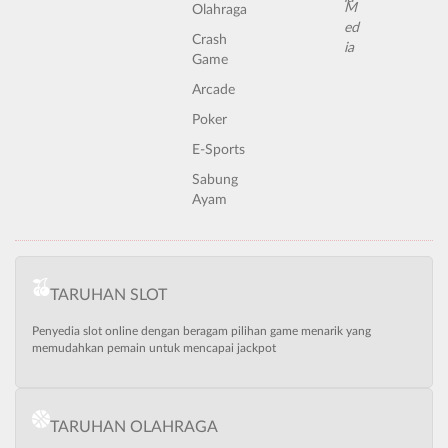
Olahraga
Crash
Game
Arcade
Poker
E-Sports
Sabung
Ayam
TARUHAN SLOT
Penyedia slot online dengan beragam pilihan game menarik yang
memudahkan pemain untuk mencapai jackpot
TARUHAN OLAHRAGA