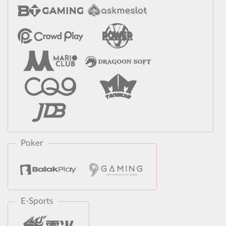
Poker
E-Sports