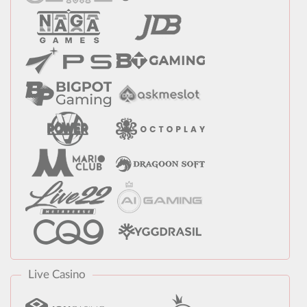
Live Casino