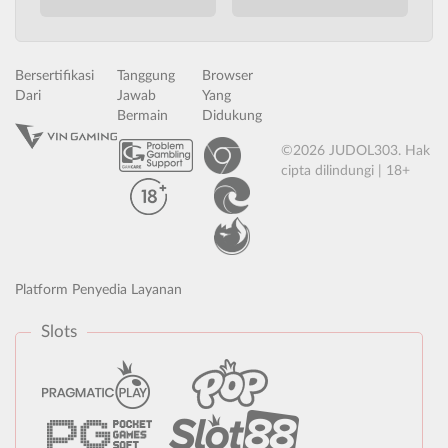
Bersertifikasi
Tanggung
Browser
Dari
Jawab
Yang
Bermain
Didukung
©2026 JUDOL303. Hak
cipta dilindungi | 18+
Platform Penyedia Layanan
Slots