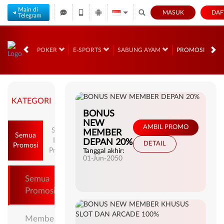
Main di
MASUK
DAF
Telegram
PROMOSI
ARCADE
POKER
E-SPORTS
SABUNG AYAM
KATEGORI
BONUS
NEW
AMBIL PROMO
Semua
MEMBER
Semua
Event
DEPAN 20%
DETAIL
Promosi
Provider
Tanggal akhir:
01-Jun-2050
Semua
Promosi
Member