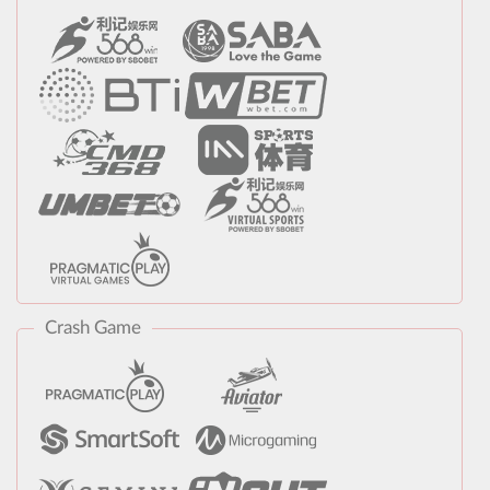
Crash Game