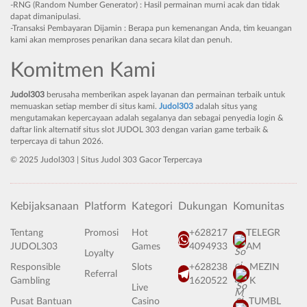
-RNG (Random Number Generator) : Hasil permainan murni acak dan tidak
dapat dimanipulasi.
-Transaksi Pembayaran Dijamin : Berapa pun kemenangan Anda, tim keuangan
kami akan memproses penarikan dana secara kilat dan penuh.
Komitmen Kami
Judol303
berusaha memberikan aspek layanan dan permainan terbaik untuk
memuaskan setiap member di situs kami.
Judol303
adalah situs yang
mengutamakan kepercayaan adalah segalanya dan sebagai penyedia login &
daftar link alternatif situs slot JUDOL 303 dengan varian game terbaik &
terpercaya di tahun 2026.
© 2025 Judol303 | Situs Judol 303 Gacor Terpercaya
Kebijaksanaan
Platform
Kategori
Dukungan
Komunitas
Tentang
Promosi
Hot
+628217
TELEGR
JUDOL303
Games
4094933
AM
Loyalty
Responsible
Slots
+628238
MEZIN
Referral
Gambling
1620522
K
Live
Pusat Bantuan
Casino
TUMBL