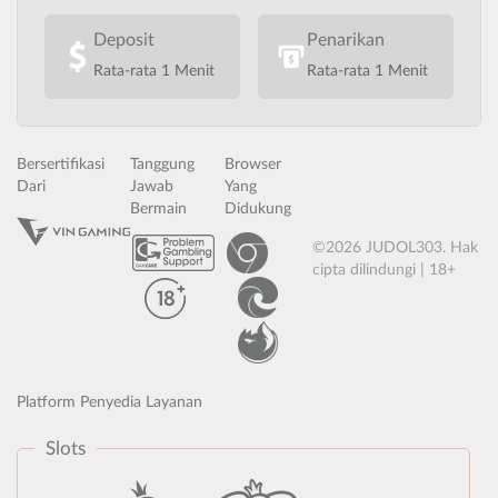
Deposit
Penarikan
Rata-rata 1 Menit
Rata-rata 1 Menit
Bersertifikasi
Tanggung
Browser
Dari
Jawab
Yang
Bermain
Didukung
©2026 JUDOL303. Hak
cipta dilindungi | 18+
Platform Penyedia Layanan
Slots