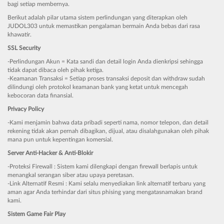
bagi setiap membernya.
Berikut adalah pilar utama sistem perlindungan yang diterapkan oleh
JUDOL303 untuk memastikan pengalaman bermain Anda bebas dari rasa
khawatir.
SSL Security
-Perlindungan Akun = Kata sandi dan detail login Anda dienkripsi sehingga
tidak dapat dibaca oleh pihak ketiga.
-Keamanan Transaksi = Setiap proses transaksi deposit dan withdraw sudah
dilindungi oleh protokol keamanan bank yang ketat untuk mencegah
kebocoran data finansial.
Privacy Policy
-Kami menjamin bahwa data pribadi seperti nama, nomor telepon, dan detail
rekening tidak akan pernah dibagikan, dijual, atau disalahgunakan oleh pihak
mana pun untuk kepentingan komersial.
Server Anti-Hacker & Anti-Blokir
-Proteksi Firewall : Sistem kami dilengkapi dengan firewall berlapis untuk
menangkal serangan siber atau upaya peretasan.
-Link Alternatif Resmi : Kami selalu menyediakan link alternatif terbaru yang
aman agar Anda terhindar dari situs phising yang mengatasnamakan brand
kami.
Sistem Game Fair Play